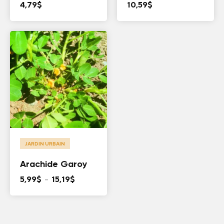
4,79
$
10,59
$
JARDIN URBAIN
Arachide Garoy
Plage
5,99
$
–
15,19
$
de
prix :
5,99$