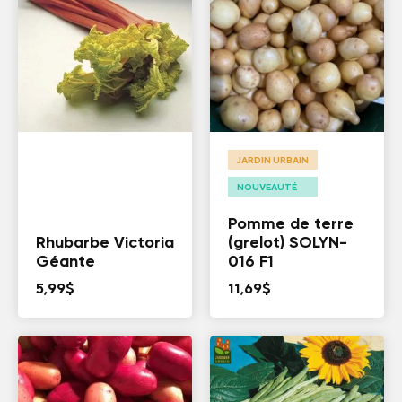
JARDIN URBAIN
NOUVEAUTÉ
Pomme de terre
Rhubarbe Victoria
(grelot) SOLYN-
Géante
016 F1
5,99
$
11,69
$