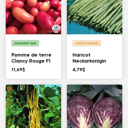
GAGNANT AAS
JARDIN URBAIN
Pomme de terre
Haricot
Clancy Rouge F1
Neckarkonigin
11,69
$
4,79
$