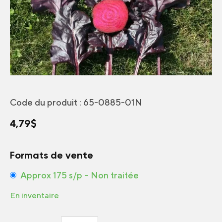
Code du produit :
65-0885-01N
4,79
$
Formats de vente
Approx 175 s/p – Non traitée
En inventaire
quantité