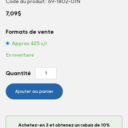
Code du produit :
69-1802-01N
7,09
$
Formats de vente
Approx 425 s/r
En inventaire
quantité
Quantité
de
Carotte
en
Ajouter au panier
ruban
Mélange
Couleur
Achetez-en 3 et obtenez un rabais de 10%