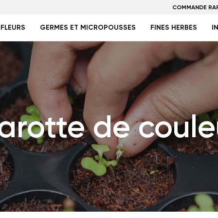
COMMANDE RAP
FLEURS
GERMES ET MICROPOUSSES
FINES HERBES
I
arotte de coule