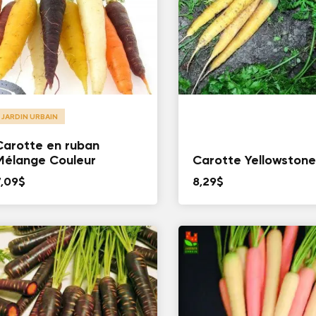
JARDIN URBAIN
Carotte en ruban
Mélange Couleur
Carotte Yellowston
7,09
$
8,29
$