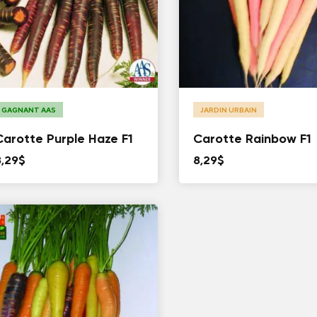
GAGNANT AAS
JARDIN URBAIN
Carotte Purple Haze F1
Carotte Rainbow F1
8,29
$
8,29
$