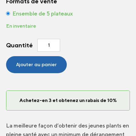
Formats de vente
Ensemble de 5 plateaux
En inventaire
quantité
Quantité
de
Multicellules
K804
Ajouter au panier
8
x
4
cellules
Achetez-en 3 et obtenez un rabais de 10%
La meilleure façon d’obtenir des jeunes plants en
pleine santé avec un minimum de dérangement