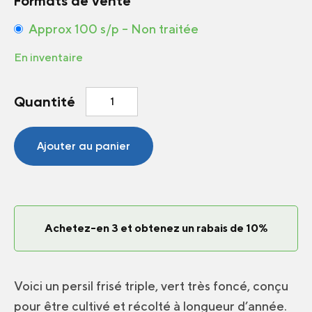
Formats de vente
Approx 100 s/p – Non traitée
En inventaire
quantité
Quantité
de
Persil
Astra
Ajouter au panier
Achetez-en 3 et obtenez un rabais de 10%
Voici un persil frisé triple, vert très foncé, conçu
pour être cultivé et récolté à longueur d’année.