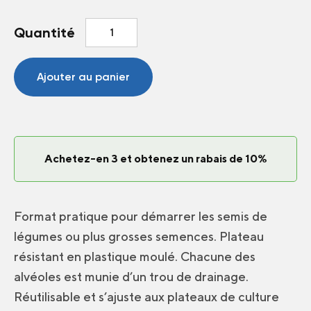
quantité
Quantité
de
Plateau
à
Ajouter au panier
semis
200
Alvéoles
Achetez-en 3 et obtenez un rabais de 10%
Format pratique pour démarrer les semis de
légumes ou plus grosses semences. Plateau
résistant en plastique moulé. Chacune des
alvéoles est munie d’un trou de drainage.
Réutilisable et s’ajuste aux plateaux de culture