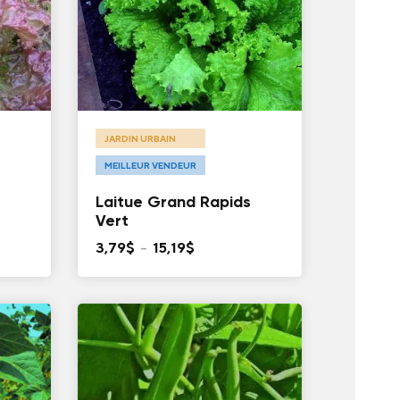
JARDIN URBAIN
MEILLEUR VENDEUR
Laitue Grand Rapids
Vert
Plage
3,79
$
–
15,19
$
de
prix :
3,79$
à
15,19$