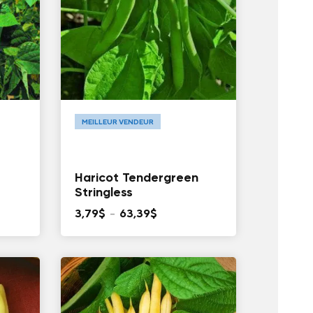
MEILLEUR VENDEUR
Haricot Tendergreen
Stringless
Plage
3,79
$
–
63,39
$
de
prix :
3,79$
à
63,39$