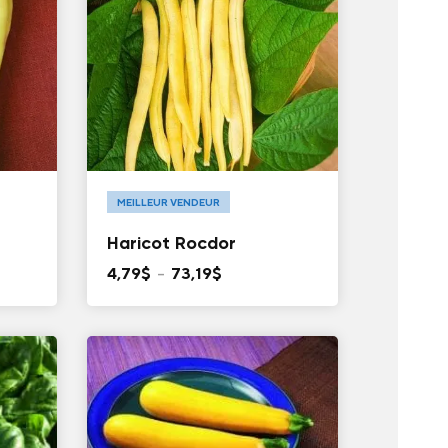
MEILLEUR VENDEUR
Haricot Rocdor
Plage
4,79
$
–
73,19
$
de
prix :
4,79$
à
73,19$