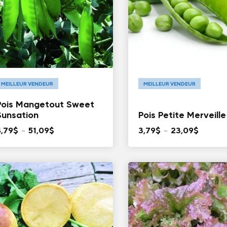
MEILLEUR VENDEUR
MEILLEUR VENDEUR
Pois Mangetout Sweet
Sunsation
Pois Petite Merveille
Plage
Plage
4,79
$
–
51,09
$
3,79
$
–
23,09
$
de
de
prix :
prix :
4,79$
3,79$
à
à
51,09$
23,09$