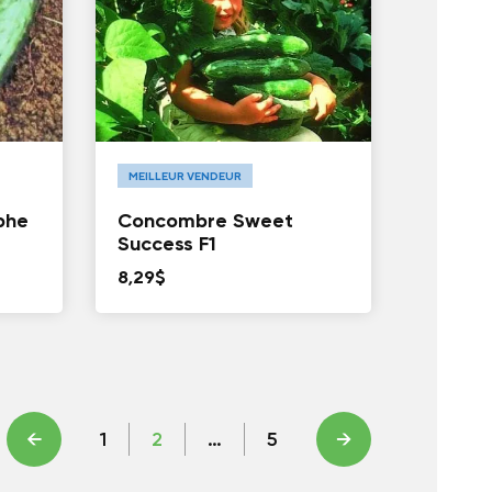
MEILLEUR VENDEUR
phe
Concombre Sweet
Success F1
8,29
$
←
1
2
…
5
→