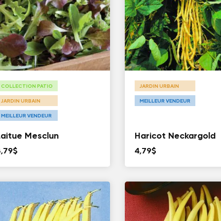
COLLECTION PATIO
JARDIN URBAIN
JARDIN URBAIN
MEILLEUR VENDEUR
MEILLEUR VENDEUR
Laitue Mesclun
Haricot Neckargold
3,79
$
4,79
$