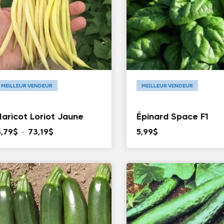
MEILLEUR VENDEUR
MEILLEUR VENDEUR
Haricot Loriot Jaune
Épinard Space F1
Plage
4,79
$
–
73,19
$
5,99
$
de
prix :
4,79$
à
73,19$