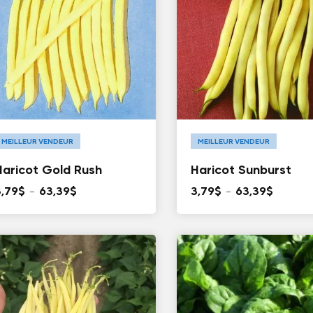
MEILLEUR VENDEUR
MEILLEUR VENDEUR
Haricot Gold Rush
Haricot Sunburst
Plage
Plage
3,79
$
–
63,39
$
3,79
$
–
63,39
$
de
de
prix :
prix :
3,79$
3,79$
à
à
63,39$
63,39$