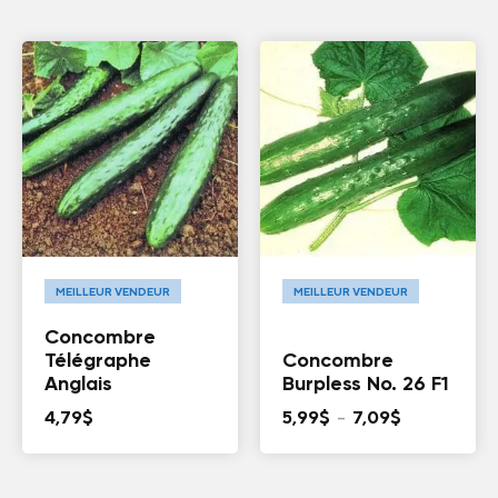
MEILLEUR VENDEUR
MEILLEUR VENDEUR
Concombre
Télégraphe
Concombre
Anglais
Burpless No. 26 F1
Plage
4,79
$
5,99
$
–
7,09
$
de
prix :
5,99$