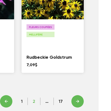
FLEURS COUPÉES
MELLIFÈRE
Rudbeckie Goldstrum
7,09
$
←
1
2
…
17
→