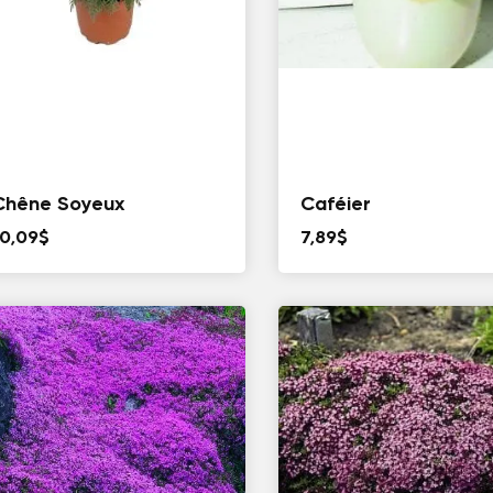
Chêne Soyeux
Caféier
10,09
$
7,89
$