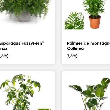
Asparagus FuzzyFern™
Palmier de montagn
rizz
Collinea
7,89
$
7,89
$