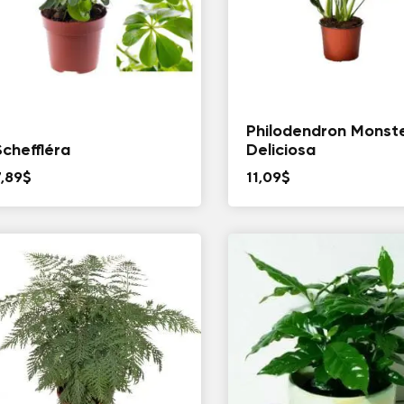
Philodendron Monst
Scheffléra
Deliciosa
7,89
$
11,09
$