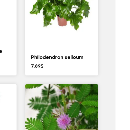
e
Philodendron selloum
7,89
$