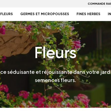
COMMANDE RAP
FLEURS
GERMES ET MICROPOUSSES
FINES HERBES
I
Fleurs
e séduisante et réjouissante dans votre jard
semences fleurs.