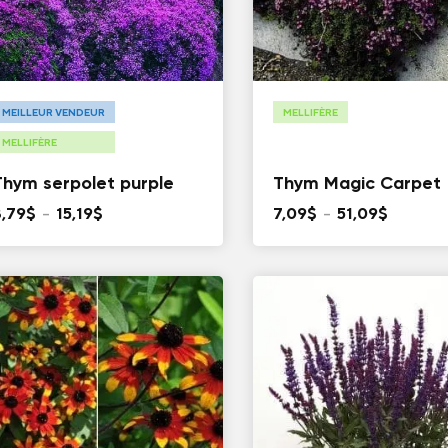
MEILLEUR VENDEUR
MELLIFÈRE
MELLIFÈRE
Thym serpolet purple
Thym Magic Carpet
Plage
Plage
3,79
$
–
15,19
$
7,09
$
–
51,09
$
de
de
prix :
prix :
3,79$
7,09$
à
à
15,19$
51,09$