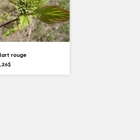
Hart rouge
5,26
$