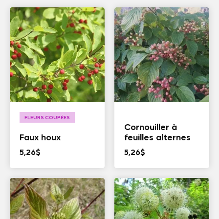
FLEURS COUPÉES
Cornouiller à
Faux houx
feuilles alternes
5,26
$
5,26
$