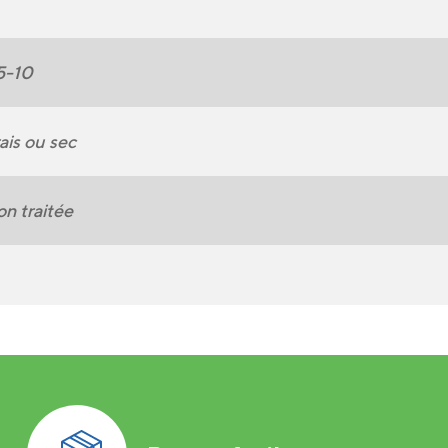
5-10
ais ou sec
n traitée