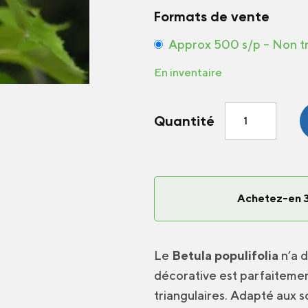
Formats de vente
Approx 500 s/p – Non t
En inventaire
quantité
Quantité
de
Bouleau
Rouge
Achetez-en 3
Le
Betula populifolia
n’a d
décorative est parfaiteme
triangulaires. Adapté aux so