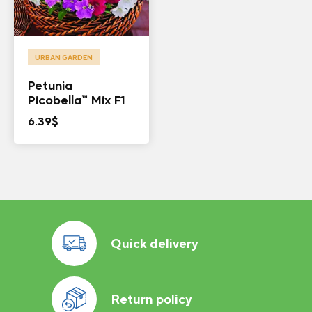
URBAN GARDEN
Petunia
Picobella™ Mix F1
6.39
$
Quick delivery
Return policy