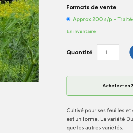
Formats de vente
Approx 200 s/p – Traité
En inventaire
quantité
Quantité
de
Aneth
Dukat
Achetez-en 3
Cultivé pour ses feuilles e
est uniforme. La variété D
que les autres variétés.