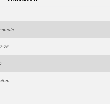
nnuelle
0-75
0
aitée