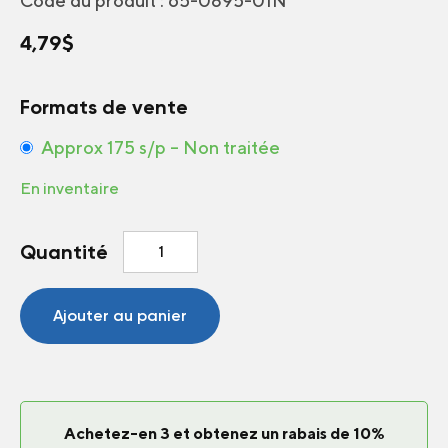
Code du produit :
65-0895-01N
4,79
$
Formats de vente
Approx 175 s/p – Non traitée
En inventaire
quantité
Quantité
de
Betterave
Avalanche
Ajouter au panier
Blanc
F1
Achetez-en 3 et obtenez un rabais de 10%