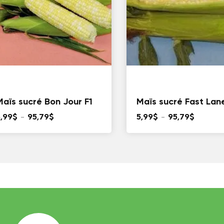
Maïs sucré Bon Jour F1
Maïs sucré Fast Lan
Plage
Plage
5,99
$
–
95,79
$
5,99
$
–
95,79
$
de
de
prix :
prix :
5,99$
5,99$
à
à
95,79$
95,79$