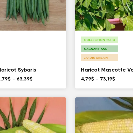
COLLECTION PATIO
GAGNANT AAS
JARDIN URBAIN
Haricot Sybaris
Haricot Mascotte Ve
Plage
Plage
3,79
$
–
63,39
$
4,79
$
–
73,19
$
de
de
prix :
prix :
3,79$
4,79$
à
à
63,39$
73,19$