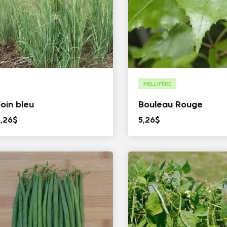
MELLIFÈRE
Foin bleu
Bouleau Rouge
5,26
$
5,26
$