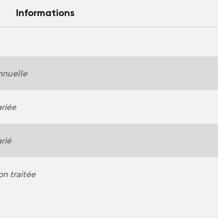
Informations
nnuelle
riée
rié
n traitée