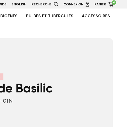
0
IDE
ENGLISH
RECHERCHE
CONNEXION
PANIER
NDIGÈNES
BULBES ET TUBERCULES
ACCESSOIRES
S
de Basilic
0-01N