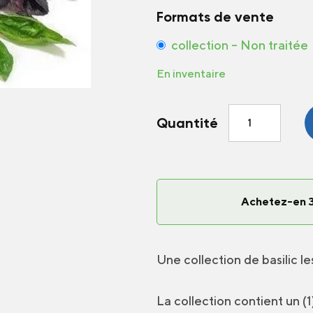
Formats de vente
collection – Non traitée
En inventaire
quantité
Quantité
de
Collection
de
Basilic
Achetez-en 3
Une collection de basilic le
La collection contient un (