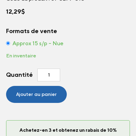
12,29
$
Formats de vente
Approx 15 s/p – Nue
En inventaire
quantité
Quantité
de
Impatiens
Solarscape®
Ajouter au panier
White
Pearl
F1
Achetez-en 3 et obtenez un rabais de 10%