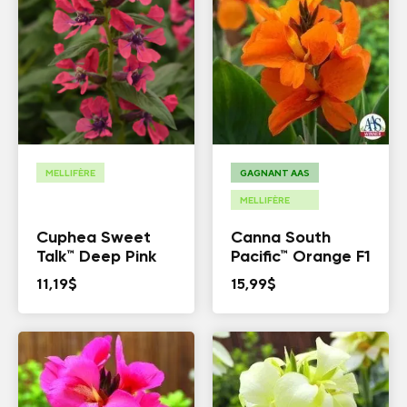
MELLIFÈRE
GAGNANT AAS
MELLIFÈRE
Cuphea Sweet
Canna South
Talk™ Deep Pink
Pacific™ Orange F1
11,19
$
15,99
$