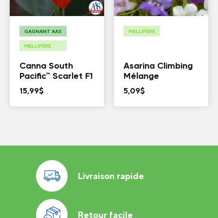
GAGNANT AAS
MELLIFÈRE
MELLIFÈRE
Canna South
Asarina Climbing
Pacific™ Scarlet F1
Mélange
15,99
$
5,09
$
Livraison rapide
Retour facile