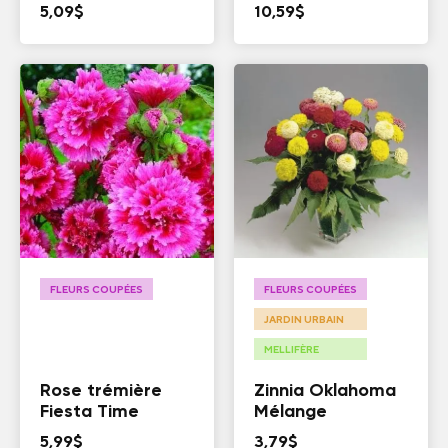
5,09
$
10,59
$
FLEURS COUPÉES
FLEURS COUPÉES
JARDIN URBAIN
MELLIFÈRE
Rose trémière
Zinnia Oklahoma
Fiesta Time
Mélange
5,99
$
3,79
$