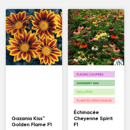
FLEURS COUPÉES
GAGNANT AAS
MELLIFÈRE
PLANTES MÉDICINALES
Échinacée
Gazania Kiss™
Cheyenne Spirit
Golden Flame F1
F1