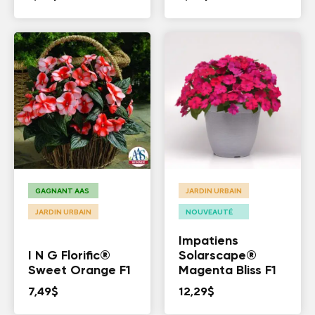
GAGNANT AAS
JARDIN URBAIN
JARDIN URBAIN
NOUVEAUTÉ
Impatiens
I N G Florific®
Solarscape®
Sweet Orange F1
Magenta Bliss F1
7,49
$
12,29
$