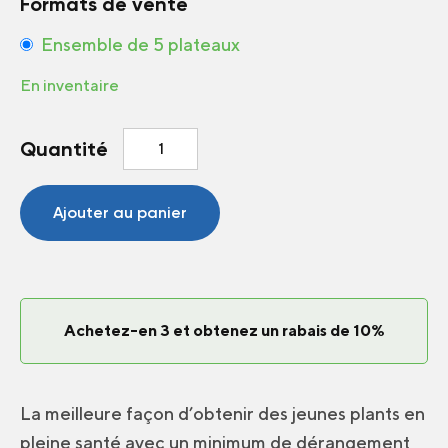
Formats de vente
Ensemble de 5 plateaux
En inventaire
quantité
Quantité
de
Multicellules
K804
Ajouter au panier
8
x
4
cellules
Achetez-en 3 et obtenez un rabais de 10%
La meilleure façon d’obtenir des jeunes plants en
pleine santé avec un minimum de dérangement