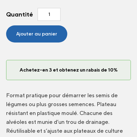
quantité
Quantité
de
Plateau
à
Ajouter au panier
semis
288
Alvéoles
Achetez-en 3 et obtenez un rabais de 10%
Format pratique pour démarrer les semis de
légumes ou plus grosses semences. Plateau
résistant en plastique moulé. Chacune des
alvéoles est munie d’un trou de drainage.
Réutilisable et s’ajuste aux plateaux de culture