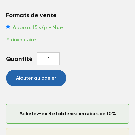
Formats de vente
Approx 15 s/p – Nue
En inventaire
quantité
Quantité
de
Zinnia
Oklahoma
Ajouter au panier
Mélange
Achetez-en 3 et obtenez un rabais de 10%