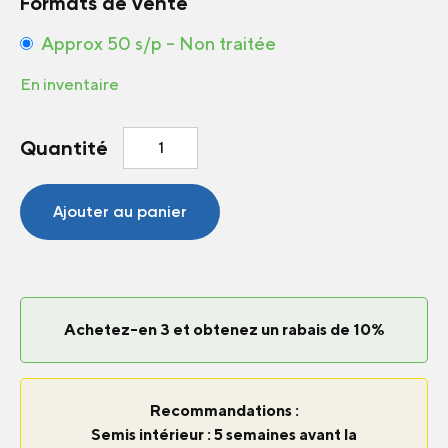
Formats de vente
Approx 50 s/p – Non traitée
En inventaire
quantité
Quantité
de
Chou
d'hiver
Ajouter au panier
Klimaro
Rouge
F1
Achetez-en 3 et obtenez un rabais de 10%
Recommandations :
Semis intérieur : 5 semaines avant la