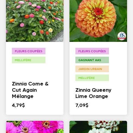
FLEURS COUPÉES
FLEURS COUPÉES
MELLIFÈRE
GAGNANT AAS
JARDIN URBAIN
MELLIFÈRE
Zinnia Come &
Cut Again
Zinnia Queeny
Mélange
Lime Orange
4,79
$
7,09
$