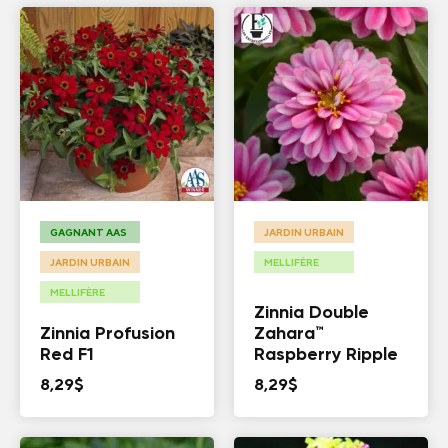
GAGNANT AAS
JARDIN URBAIN
JARDIN URBAIN
MELLIFÈRE
MELLIFÈRE
Zinnia Double
Zinnia Profusion
Zahara™
Red F1
Raspberry Ripple
8,29
$
8,29
$