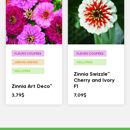
FLEURS COUPÉES
FLEURS COUPÉES
JARDIN URBAIN
MELLIFÈRE
MELLIFÈRE
Zinnia Swizzle™
Cherry and Ivory
Zinnia Art Deco™
F1
3,79
$
7,09
$