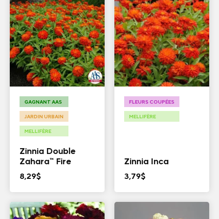
GAGNANT AAS
FLEURS COUPÉES
JARDIN URBAIN
MELLIFÈRE
MELLIFÈRE
Zinnia Double
Zahara™ Fire
Zinnia Inca
8,29
$
3,79
$