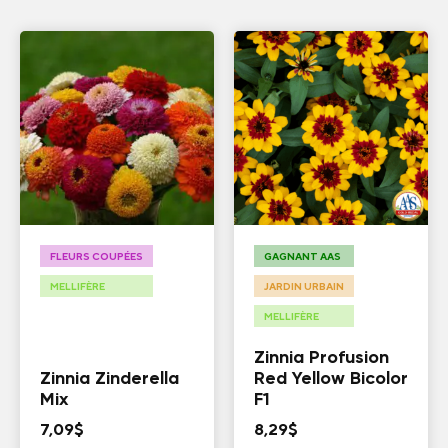
FLEURS COUPÉES
GAGNANT AAS
MELLIFÈRE
JARDIN URBAIN
MELLIFÈRE
Zinnia Profusion
Zinnia Zinderella
Red Yellow Bicolor
Mix
F1
7,09
$
8,29
$