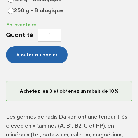
250 g - Biologique
En inventaire
quantité
Quantité
de
Germes
et/ou
Ajouter au panier
Micropousses
Radis
Daikon
Achetez-en 3 et obtenez un rabais de 10%
Les germes de radis Daikon ont une teneur très
élevée en vitamines (A, B1, B2, C et PP), en
minéraux (fer, potassium, calcium, magnésium,