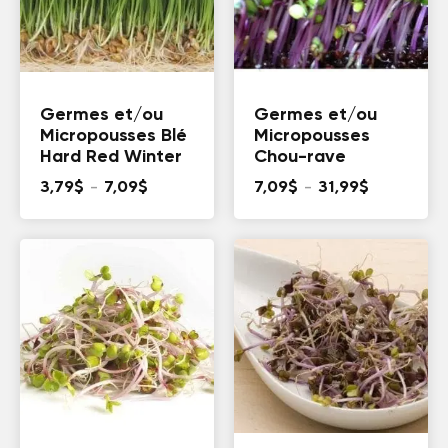
Germes et/ou
Germes et/ou
Micropousses Blé
Micropousses
Hard Red Winter
Chou-rave
Plage
Plage
3,79
$
–
7,09
$
7,09
$
–
31,99
$
de
de
prix :
prix :
3,79$
7,09$
à
à
7,09$
31,99$