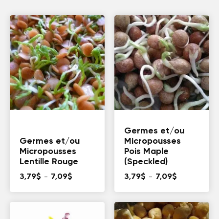
Germes et/ou
Germes et/ou
Micropousses
Micropousses
Pois Maple
Lentille Rouge
(Speckled)
Plage
Plage
3,79
$
–
7,09
$
3,79
$
–
7,09
$
de
de
prix :
prix :
3,79$
3,79$