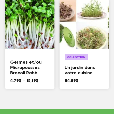
4,79$
4,79$
à
à
15,19$
15,19$
COLLECTION
Germes et/ou
Micropousses
Un jardin dans
Brocoli Rabb
votre cuisine
Plage
4,79
$
–
15,19
$
84,89
$
de
prix :
4,79$
à
15,19$