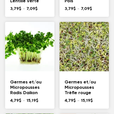
Lentille verte
Pois
Plage
Plage
3,79
$
–
7,09
$
3,79
$
–
7,09
$
de
de
prix :
prix :
3,79$
3,79$
à
à
7,09$
7,09$
Germes et/ou
Germes et/ou
Micropousses
Micropousses
Radis Daikon
Trèfle rouge
Plage
Plage
4,79
$
–
15,19
$
4,79
$
–
15,19
$
de
de
prix :
prix :