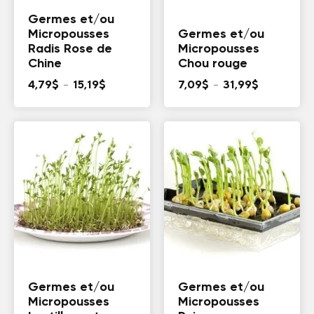
Germes et/ou
Micropousses
Germes et/ou
Radis Rose de
Micropousses
Chine
Chou rouge
Plage
Plage
4,79
$
–
15,19
$
7,09
$
–
31,99
$
de
de
prix :
prix :
4,79$
7,09$
à
à
15,19$
31,99$
Germes et/ou
Germes et/ou
Micropousses
Micropousses