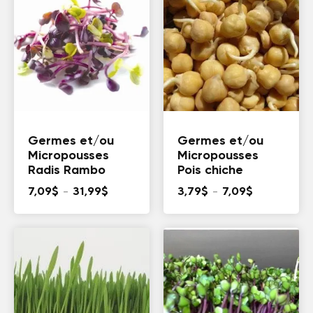
à
à
7,09$
7,09$
Germes et/ou
Germes et/ou
Micropousses
Micropousses
Radis Rambo
Pois chiche
Plage
Plage
7,09
$
–
31,99
$
3,79
$
–
7,09
$
de
de
prix :
prix :
7,09$
3,79$
à
à
31,99$
7,09$